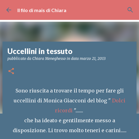
Passa ai contenuti principali
Il filo di mais di Chiara
Uccellini in tessuto
pubblicato da
Chiara Meneghesso
in data
marzo 21, 2013
Sono riuscita a trovare il tempo per fare gli
uccellini di Monica Giacconi del blog "
Dolci
ricordi
"........
che ha ideato e gentilmente messo a
disposizione. Li trovo molto teneri e carini......