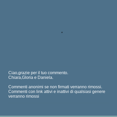
Ciao,grazie per il tuo commento.
P
Chiara,Gloria e Daniela.
o
s
Commenti anonimi se non firmati verranno rimossi.
t
Commenti con link attivi e inattivi di qualsiasi genere
a
verranno rimossi
u
n
c
o
m