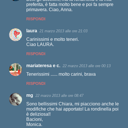
preferita, è fatta molto bene e poi fa sempre
t
primavera. Ciao, Anna.
i
RISPONDI
laura
21 marzo 2013 alle ore 21:03
Carinissimi e molto teneri.
Ciao LAURA.
RISPONDI
mariateresa e c.
22 marzo 2013 alle ore 00:13
Tenerissimi ...... molto carini, brava
RISPONDI
mg
22 marzo 2013 alle ore 08:47
Sono bellissimi Chiara, mi piacciono anche le
modifiche che hai apportato! La rondinella poi
è deliziosa!!
Bacioni,
Monica.