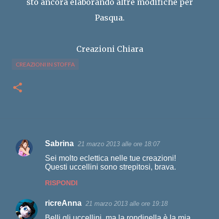
sto ancora elaborando altre modifiche per
Pasqua.
Creazioni Chiara
CREAZIONI IN STOFFA
Sabrina
21 marzo 2013 alle ore 18:07
C
Sei molto eclettica nelle tue creazioni!
o
Questi uccellini sono strepitosi, brava.
m
RISPONDI
m
ricreAnna
e
21 marzo 2013 alle ore 19:18
n
Belli gli uccellini, ma la rondinella è la mia